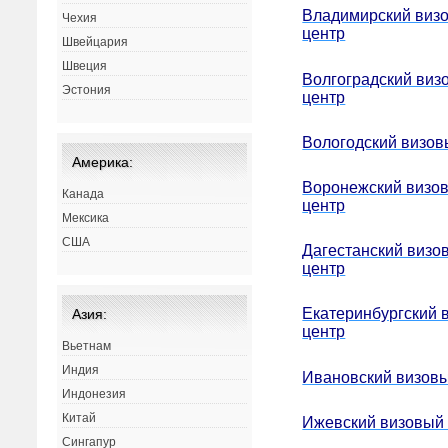
Владимирский виз
Чехия
центр
Швейцария
Швеция
Волгоградский виз
Эстония
центр
Вологодский визов
Америка:
Воронежский визо
Канада
центр
Мексика
США
Дагестанский визо
центр
Екатеринбургский 
Азия:
центр
Вьетнам
Индия
Ивановский визовы
Индонезия
Китай
Ижевский визовый
Сингапур