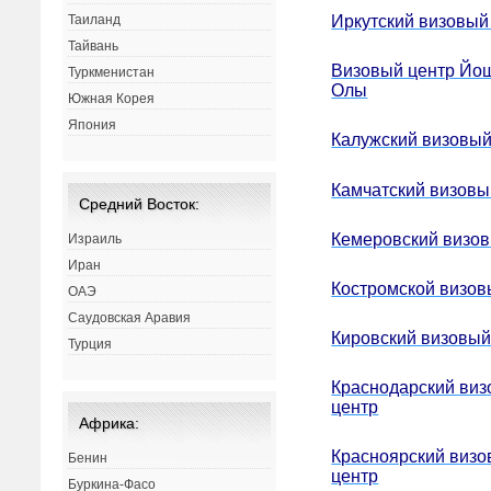
Иркутский визовый
Таиланд
Тайвань
Визовый центр Йо
Туркменистан
Олы
Южная Корея
Япония
Калужский визовый
Камчатский визовы
Средний Восток:
Кемеровский визов
Израиль
Иран
Костромской визов
ОАЭ
Саудовская Аравия
Кировский визовый
Турция
Краснодарский ви
центр
Африка:
Красноярский виз
Бенин
центр
Буркина-Фасо