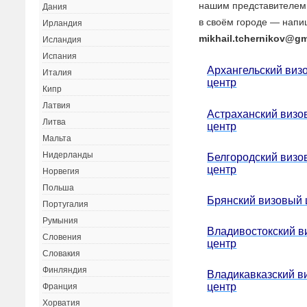
нашим представителем
Дания
в своём городе — напи
Ирландия
mikhail.tchernikov@gm
Исландия
Испания
Архангельский виз
Италия
центр
Кипр
Латвия
Астраханский визо
Литва
центр
Мальта
Нидерланды
Белгородский визо
центр
Норвегия
Польша
Брянский визовый 
Португалия
Румыния
Владивостокский в
Словения
центр
Словакия
Финляндия
Владикавказский в
центр
Франция
Хорватия