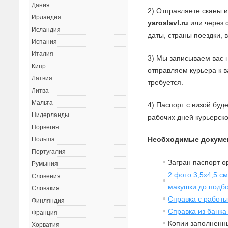
Дания
2) Отправляете сканы 
Ирландия
yaroslavl.ru
или через 
Исландия
даты, страны поездки, 
Испания
Италия
3) Мы записываем вас 
Кипр
отправляем курьера к 
Латвия
требуется.
Литва
Мальта
4) Паспорт с визой буд
Нидерланды
рабочих дней курьерск
Норвегия
Необходимые докумен
Польша
Португалия
Загран паспорт о
Румыния
2 фото 3,5х4,5 с
Словения
макушки до подб
Словакия
Справка с работ
Финляндия
Справка из банка
Франция
Копии заполненны
Хорватия