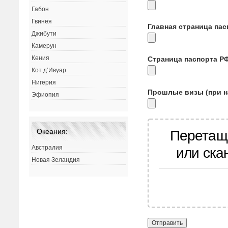
Габон
Гвинея
Главная страница па
Джибути
Камерун
Кения
Страница паспорта Р
Кот д’Ивуар
Нигерия
Прошлые визы (при н
Эфиопия
Океания:
Перетащ
Австралия
или ска
Новая Зеландия