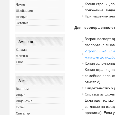
Копия страниц па
Чехия
положение,
в
ыдан
Швейцария
Приглашение или 
Швеция
Эстония
Для несовершеннолет
Загран паспорт о
Америка:
паспорта (с
в
изам
Канада
2 фото 3,5х4,5 с
Мексика
макушки до подбо
США
Копия заполненны
Копия страниц па
семейное полож
Азия:
отметок!).
Св
идетельст
в
о о
Вьетнам
Спра
в
ка из школы
Индия
Если едет только
Индонезия
согласие
на
в
ыез
Китай
прописка). Если 
Сингапур