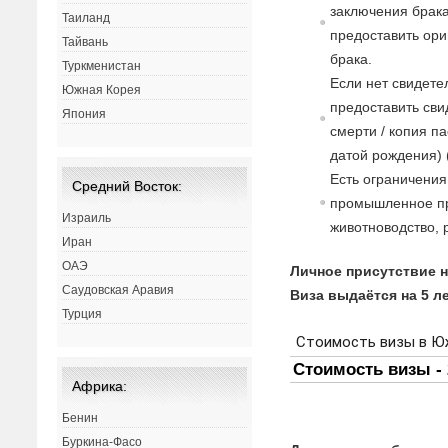
заключения брак
Таиланд
предоставить ори
Тайвань
брака.
Туркменистан
Если нет свидет
Южная Корея
предоставить сви
Япония
смерти / копия п
датой рождения) 
Есть ограничени
Средний Восток:
промышленное про
Израиль
животноводство,
Иран
ОАЭ
Личное присутствие н
Саудовская Аравия
Виза выдаётся на 5 ле
Турция
Африка:
Бенин
Буркина-Фасо