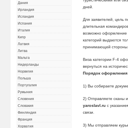
Дания
дней.
Ирландия
Исландия
Для заявителей, цель п
Испания
длительная командировк
Италия
возможно оформление д
Кипр
категорий выдаются то
Латвия
принимающей стороны
Литва
Мальта
Виза категории F-4 оф
Нидерланды
вернуться на историчес
Норвегия
Порядок оформления
Польша
Португалия
1) Вы собираете докуме
Румыния
2) Отправляете сканы 
Словения
yaroslavl.ru
с указание
Словакия
связи.
Финляндия
Франция
3) Мы отправляем курь
Хорватия